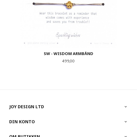
SW - WISDOM ARMBÅND
Pris
499,00
JOY DESIGN LTD
DIN KONTO
OM BUTIKKEN