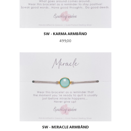
SW - KARMA ARMBÅND
Pris
499,00
SW - MIRACLE ARMBÅND