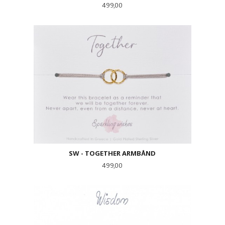
Pris
499,00
SW - TOGETHER ARMBÅND
Pris
499,00