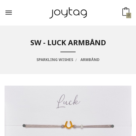
Gå
til
innholdet
0
SW - LUCK ARMBÅND
SPARKLING WISHES
ARMBÅND