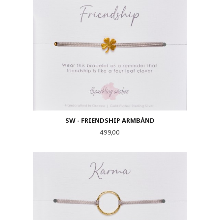
SW - FRIENDSHIP ARMBÅND
Pris
499,00