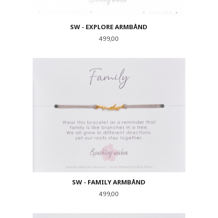
SW - EXPLORE ARMBÅND
Pris
499,00
SW - FAMILY ARMBÅND
Pris
499,00