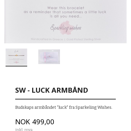
SW - LUCK ARMBÅND
Budskaps armbåndet "luck" fra Sparkeling Wishes.
Pris
NOK
499,00
inkl. mva.