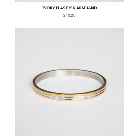
IVORY ELASTISK ARMBÅND
Pris
349,00