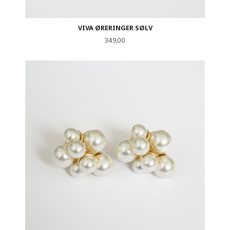
VIVA ØRERINGER SØLV
Pris
349,00