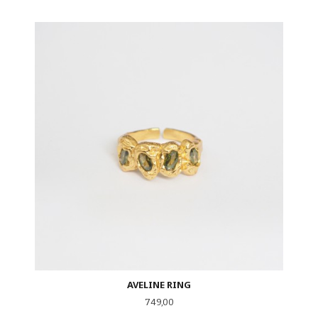
AVELINE RING
Pris
749,00