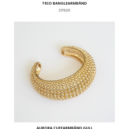
TRIO BANGLEARMBÅND
Pris
299,00
AURORA CUFFARMBÅND GULL