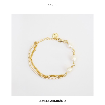
Pris
449,00
AMEIA ARMBÅND