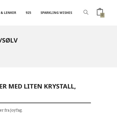
 & LENKER
925
SPARKLING WISHES
0
L/SØLV
GER MED LITEN KRYSTALL,
r fra JoyTag.