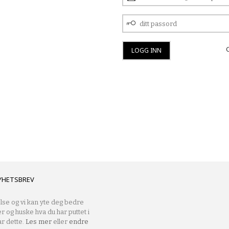
POSTADRESSE
DITT
PASSORD
YHETSBREV
lse og vi kan yte deg bedre
er og huske hva du har puttet i
r dette.
Les mer
eller
endre