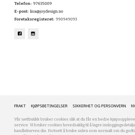
Telefon:
97635009
E-post:
lisa@joydesign.no
Foretaksregisteret:
990949093
FRAKT
KJØPSBETINGELSER
SIKKERHET OG PERSONVERN
N
Vår nettbutikk bruker cookies slik at du får en bedre kjøpsoppleve
service. Vi bruker cookies hovedsaklig til å lagre innloggingsdetalj
handlekurven din. Fortsett å bruke siden som normalt om du godta