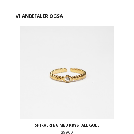
VI ANBEFALER OGSÅ
SPIRALRING MED KRYSTALL GULL
Pris
299,00