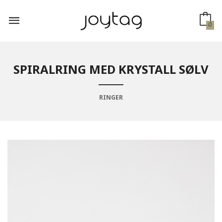
Gå
til
innholdet
0
SPIRALRING MED KRYSTALL SØLV
RINGER