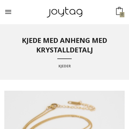
Gå
til
innholdet
0
KJEDE MED ANHENG MED
KRYSTALLDETALJ
KJEDER