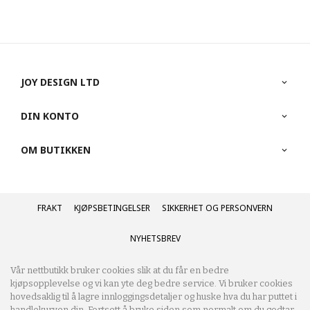
JOY DESIGN LTD
DIN KONTO
OM BUTIKKEN
FRAKT
KJØPSBETINGELSER
SIKKERHET OG PERSONVERN
NYHETSBREV
Vår nettbutikk bruker cookies slik at du får en bedre
kjøpsopplevelse og vi kan yte deg bedre service. Vi bruker cookies
hovedsaklig til å lagre innloggingsdetaljer og huske hva du har puttet i
handlekurven din. Fortsett å bruke siden som normalt om du godtar