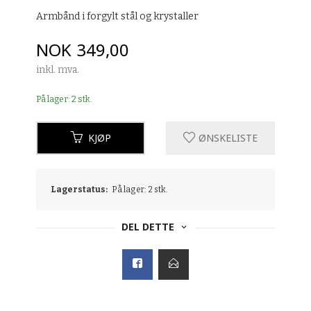
Armbånd i forgylt stål og krystaller
Pris
NOK
349,00
inkl. mva.
På lager: 2 stk.
KJØP
ØNSKELISTE
Lagerstatus:
På lager: 2 stk.
DEL DETTE