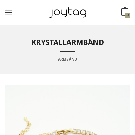
Gå
til
innholdet
0
KRYSTALLARMBÅND
ARMBÅND