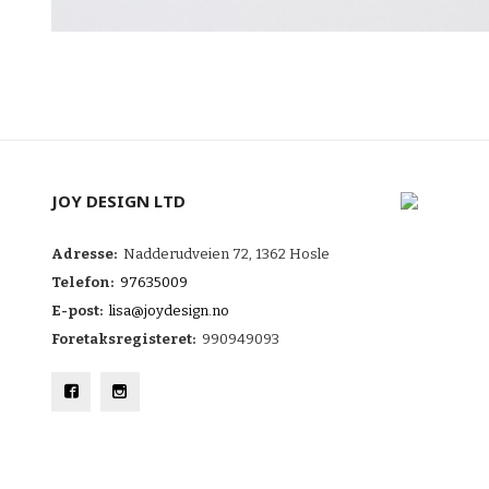
JOY DESIGN LTD
Adresse:
Nadderudveien 72, 1362 Hosle
Telefon:
97635009
E-post:
lisa@joydesign.no
Foretaksregisteret:
990949093