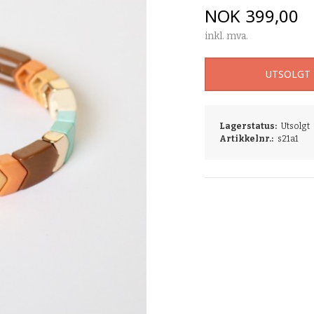
Pris
NOK
399,00
inkl. mva.
UTSOLGT
Lagerstatus:
Utsolgt
Artikkelnr.:
s21a1