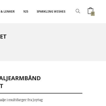
 & LENKER
925
SPARKLING WISHES
0
ET
MALJEARMBÅND
T
je i multifarger fra Joytag