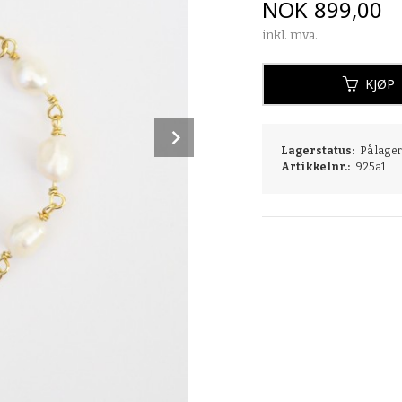
Pris
NOK
899,00
inkl. mva.
KJØP
Next
Lagerstatus:
På lager:
Artikkelnr.:
925a1