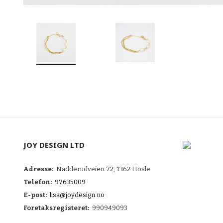
JOY DESIGN LTD
Adresse:
Nadderudveien 72, 1362 Hosle
Telefon:
97635009
E-post:
lisa@joydesign.no
Foretaksregisteret:
990949093