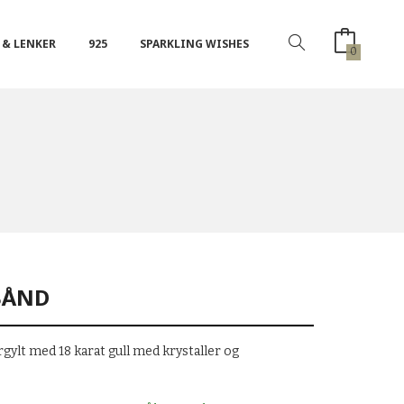
 & LENKER
925
SPARKLING WISHES
0
BÅND
rgylt med 18 karat gull med krystaller og