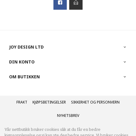
JOY DESIGN LTD
DIN KONTO
OM BUTIKKEN
FRAKT
KJØPSBETINGELSER
SIKKERHET OG PERSONVERN
NYHETSBREV
Vår nettbutikk bruker cookies slik at du får en bedre
kjøpsopplevelse og vi kan yte deg bedre service. Vi bruker cookies