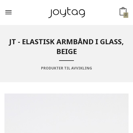
Gå
til
innholdet
0
JT - ELASTISK ARMBÅND I GLASS,
BEIGE
PRODUKTER TIL AVVIKLING