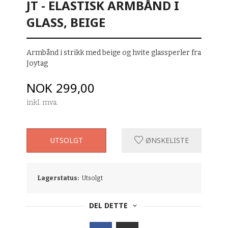
JT - ELASTISK ARMBÅND I
GLASS, BEIGE
Armbånd i strikk med beige og hvite glassperler fra
Joytag
Pris
NOK
299,00
inkl. mva.
UTSOLGT
ØNSKELISTE
Lagerstatus:
Utsolgt
DEL DETTE