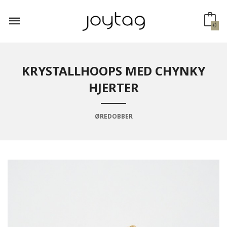
Gå
til
innholdet
0
KRYSTALLHOOPS MED CHYNKY
HJERTER
ØREDOBBER