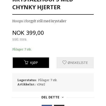
CHYNKY HJERTER
Hoops i forgylt stål med krystaller
Pris
NOK
399,00
inkl. mva.
På lager: 7 stk.
KJØP
ØNSKELISTE
Lagerstatus:
På lager: 7 stk.
Artikkelnr.:
v24ø2
DEL DETTE