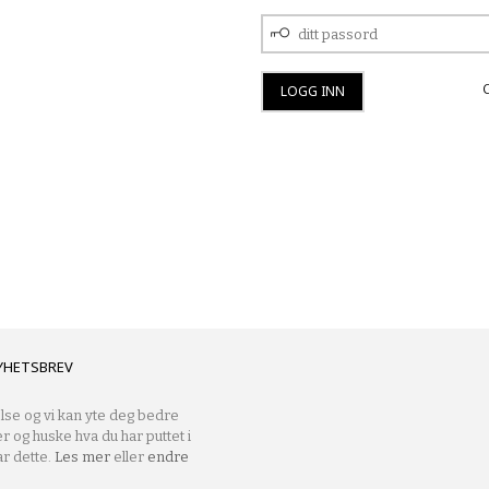
DITT
PASSORD
YHETSBREV
lse og vi kan yte deg bedre
er og huske hva du har puttet i
r dette.
Les mer
eller
endre