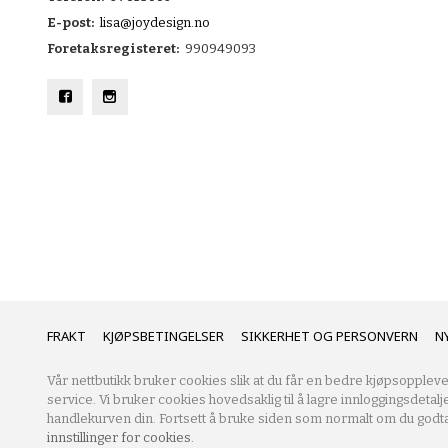
E-post:
lisa@joydesign.no
Foretaksregisteret:
990949093
FRAKT
KJØPSBETINGELSER
SIKKERHET OG PERSONVERN
N
Vår nettbutikk bruker cookies slik at du får en bedre kjøpsoppleve
service. Vi bruker cookies hovedsaklig til å lagre innloggingsdetalj
handlekurven din. Fortsett å bruke siden som normalt om du godta
innstillinger for cookies.