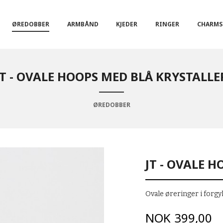
ØREDOBBER
ARMBÅND
KJEDER
RINGER
CHARMS
JT - OVALE HOOPS MED BLÅ KRYSTALLE
ØREDOBBER
JT - OVALE 
Ovale øreringer i forgyl
Pris
NOK
399,00