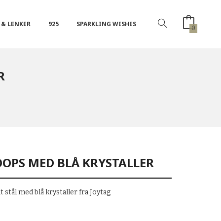
 & LENKER
925
SPARKLING WISHES
0
R
HOOPS MED BLÅ KRYSTALLER
t stål med blå krystaller fra Joytag