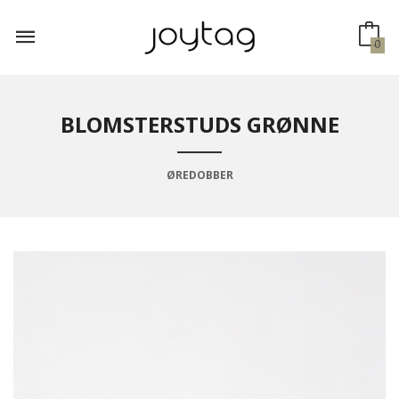
Gå
til
innholdet
0
BLOMSTERSTUDS GRØNNE
ØREDOBBER