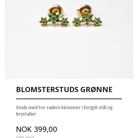
BLOMSTERSTUDS GRØNNE
Studs med tre-raders blomster i forgylt stål og
krystaller
Pris
NOK
399,00
inkl. mva.