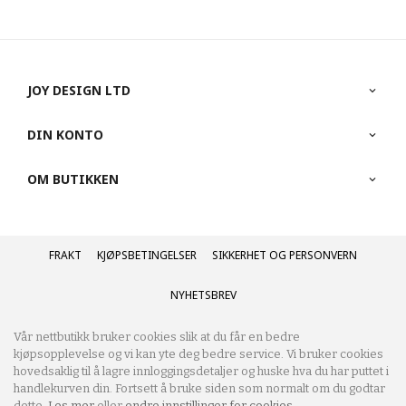
JOY DESIGN LTD
DIN KONTO
OM BUTIKKEN
FRAKT
KJØPSBETINGELSER
SIKKERHET OG PERSONVERN
NYHETSBREV
Vår nettbutikk bruker cookies slik at du får en bedre
kjøpsopplevelse og vi kan yte deg bedre service. Vi bruker cookies
hovedsaklig til å lagre innloggingsdetaljer og huske hva du har puttet i
handlekurven din. Fortsett å bruke siden som normalt om du godtar
dette.
Les mer
eller
endre innstillinger for cookies.