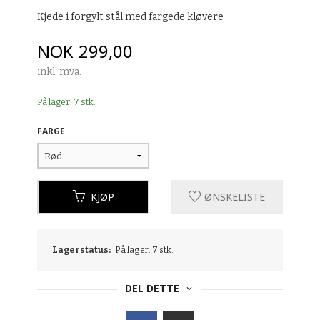
Kjede i forgylt stål med fargede kløvere
Pris
NOK
299,00
inkl. mva.
På lager: 7 stk.
FARGE
KJØP
ØNSKELISTE
Lagerstatus:
På lager: 7 stk.
DEL DETTE