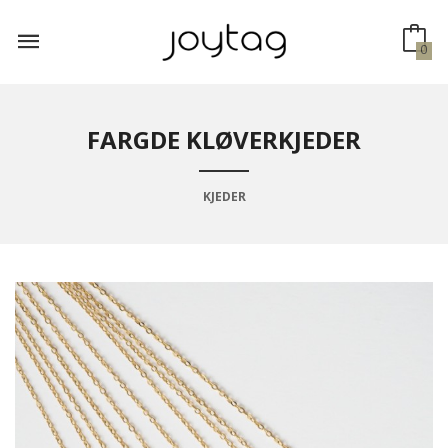
Gå
til
innholdet
0
FARGDE KLØVERKJEDER
KJEDER