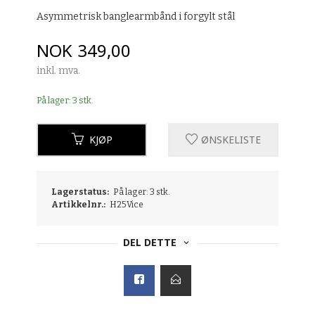
Asymmetrisk banglearmbånd i forgylt stål
Pris
NOK
349,00
inkl. mva.
På lager: 3 stk.
KJØP
ØNSKELISTE
Lagerstatus:
På lager: 3 stk.
Artikkelnr.:
H25Vice
DEL DETTE