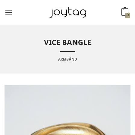
Gå
til
innholdet
0
VICE BANGLE
ARMBÅND