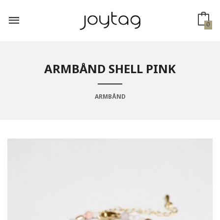
Gå
til
innholdet
0
ARMBÅND SHELL PINK
ARMBÅND