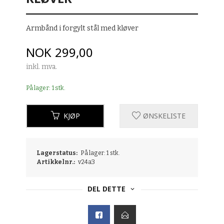
Armbånd i forgylt stål med kløver
Pris
NOK
299,00
inkl. mva.
På lager: 1 stk.
KJØP
ØNSKELISTE
Lagerstatus:
På lager: 1 stk.
Artikkelnr.:
v24a3
DEL DETTE