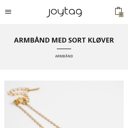
Gå
til
innholdet
0
ARMBÅND MED SORT KLØVER
ARMBÅND